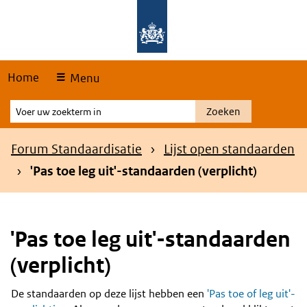
Skip
Overslaan en naar de hoofdnavigatie gaan
Overslaan en naar de inhoud gaan
links
Home
Menu
Voer
Zoeken
uw
zoekterm
Kruimelpad
Forum Standaardisatie
Lijst open standaarden
in
'Pas toe leg uit'-standaarden (verplicht)
'Pas toe leg uit'-standaarden
(verplicht)
De standaarden op deze lijst hebben een
'Pas toe of leg uit'-