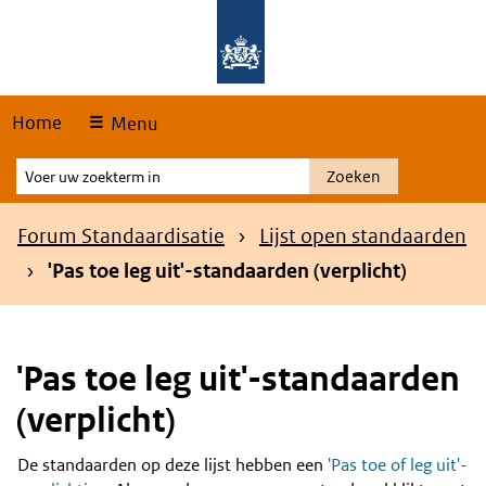
Skip
Overslaan en naar de hoofdnavigatie gaan
Overslaan en naar de inhoud gaan
links
Home
Menu
Voer
Zoeken
uw
zoekterm
Kruimelpad
Forum Standaardisatie
Lijst open standaarden
in
'Pas toe leg uit'-standaarden (verplicht)
'Pas toe leg uit'-standaarden
(verplicht)
De standaarden op deze lijst hebben een
'Pas toe of leg uit'-