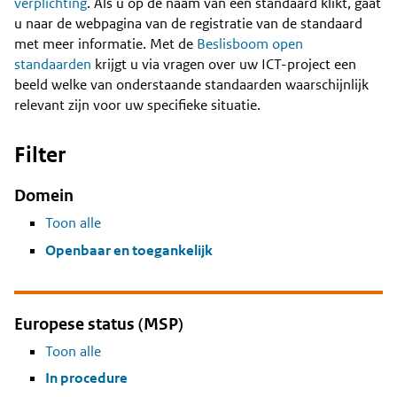
Content
verplichting
. Als u op de naam van een standaard klikt, gaat
u naar de webpagina van de registratie van de standaard
met meer informatie. Met de
Beslisboom open
standaarden
krijgt u via vragen over uw ICT-project een
beeld welke van onderstaande standaarden waarschijnlijk
relevant zijn voor uw specifieke situatie.
Filter
Domein
Toon alle
Openbaar en toegankelijk
Europese status (MSP)
Toon alle
In procedure