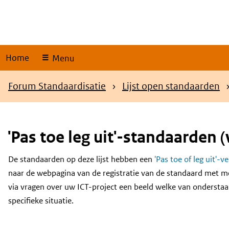
Skip
links
Home
Menu
Kruimelpad
Forum Standaardisatie
Lijst open standaarden
'Pas toe leg uit'-standaarden (
De standaarden op deze lijst hebben een
'Pas toe of leg uit'-v
Content
naar de webpagina van de registratie van de standaard met m
via vragen over uw ICT-project een beeld welke van onderstaa
specifieke situatie.