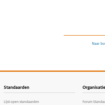
Naar bo
Standaarden
Organisati
Voet
Lijst open standaarden
Forum Standaa