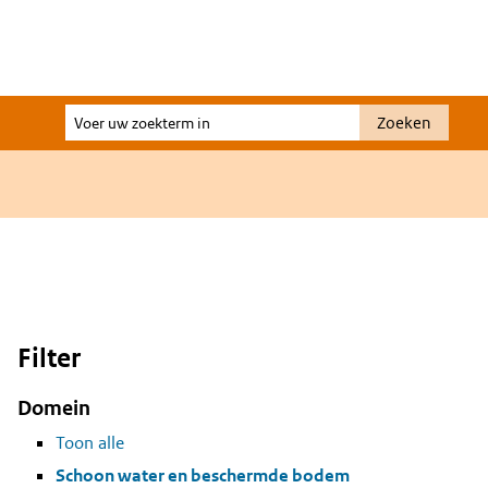
Voer
Zoeken
uw
zoekterm
in
Filter
Domein
Toon alle
Schoon water en beschermde bodem