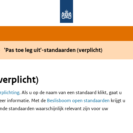
Overslaan en naar de hoofdnavigatie gaan
Overslaan en naar de inhoud gaan
'Pas toe leg uit'-standaarden (verplicht)
verplicht)
erplichting
. Als u op de naam van een standaard klikt, gaat u
eer informatie. Met de
Beslisboom open standaarden
krijgt u
nde standaarden waarschijnlijk relevant zijn voor uw