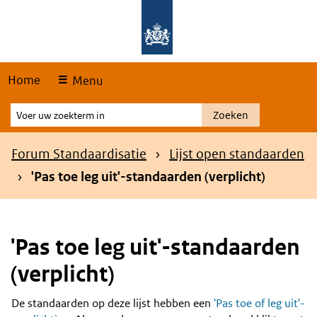
Skip
Overslaan en naar de hoofdnavigatie gaan
Overslaan en naar de inhoud gaan
links
Home
Menu
Voer
Zoeken
uw
zoekterm
Kruimelpad
Forum Standaardisatie
Lijst open standaarden
in
'Pas toe leg uit'-standaarden (verplicht)
'Pas toe leg uit'-standaarden
(verplicht)
De standaarden op deze lijst hebben een
'Pas toe of leg uit'-