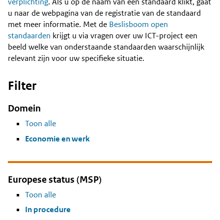
Content
verplichting
. Als u op de naam van een standaard klikt, gaat
u naar de webpagina van de registratie van de standaard
met meer informatie. Met de
Beslisboom open
standaarden
krijgt u via vragen over uw ICT-project een
beeld welke van onderstaande standaarden waarschijnlijk
relevant zijn voor uw specifieke situatie.
Filter
Domein
Toon alle
Economie en werk
Europese status (MSP)
Toon alle
In procedure