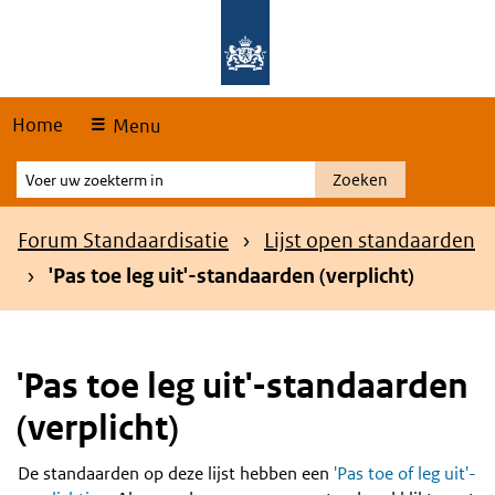
Skip
Overslaan en naar de hoofdnavigatie gaan
Overslaan en naar de inhoud gaan
links
Home
Menu
Voer
Zoeken
uw
zoekterm
Kruimelpad
Forum Standaardisatie
Lijst open standaarden
in
'Pas toe leg uit'-standaarden (verplicht)
'Pas toe leg uit'-standaarden
(verplicht)
De standaarden op deze lijst hebben een
'Pas toe of leg uit'-