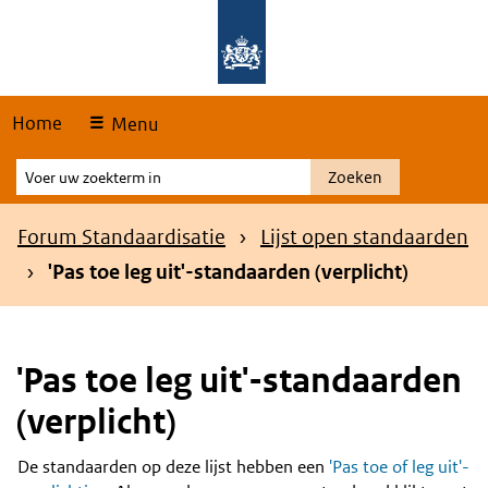
Skip
Overslaan en naar de hoofdnavigatie gaan
Overslaan en naar de inhoud gaan
links
Home
Menu
Voer
Zoeken
uw
zoekterm
Kruimelpad
Forum Standaardisatie
Lijst open standaarden
in
'Pas toe leg uit'-standaarden (verplicht)
'Pas toe leg uit'-standaarden
(verplicht)
De standaarden op deze lijst hebben een
'Pas toe of leg uit'-