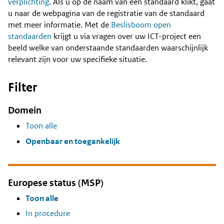
Content
verplichting
. Als u op de naam van een standaard klikt, gaat
u naar de webpagina van de registratie van de standaard
met meer informatie. Met de
Beslisboom open
standaarden
krijgt u via vragen over uw ICT-project een
beeld welke van onderstaande standaarden waarschijnlijk
relevant zijn voor uw specifieke situatie.
Filter
Domein
Toon alle
Openbaar en toegankelijk
Europese status (MSP)
Toon alle
In procedure