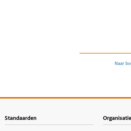
Naar bo
Standaarden
Organisati
Voet