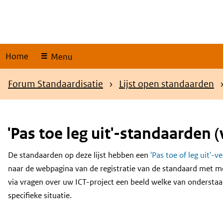
Skip
links
Home
Menu
Kruimelpad
Forum Standaardisatie
Lijst open standaarden
'Pas toe leg uit'-standaarden (
De standaarden op deze lijst hebben een
'Pas toe of leg uit'-v
Content
naar de webpagina van de registratie van de standaard met m
via vragen over uw ICT-project een beeld welke van onderstaa
specifieke situatie.