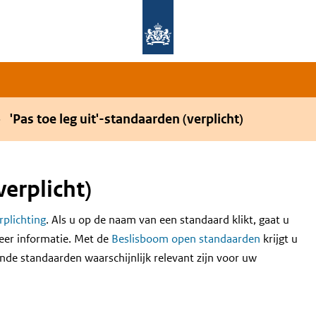
Overslaan en naar de hoofdnavigatie gaan
Overslaan en naar de inhoud gaan
'Pas toe leg uit'-standaarden (verplicht)
verplicht)
erplichting
. Als u op de naam van een standaard klikt, gaat u
eer informatie. Met de
Beslisboom open standaarden
krijgt u
nde standaarden waarschijnlijk relevant zijn voor uw