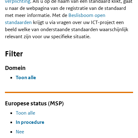
Content
verplichting
. Als u op de naam van een standaard klikt, gaat
u naar de webpagina van de registratie van de standaard
met meer informatie. Met de
Beslisboom open
standaarden
krijgt u via vragen over uw ICT-project een
beeld welke van onderstaande standaarden waarschijnlijk
relevant zijn voor uw specifieke situatie.
Filter
Domein
Toon alle
Europese status (MSP)
Toon alle
In procedure
Nee