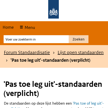
Skip
Overslaan en naar de hoofdnavigatie gaan
Overslaan en naar de inhoud gaan
links
Home
Menu
Voer
Zoeken
uw
zoekterm
Kruimelpad
Forum Standaardisatie
Lijst open standaarden
in
'Pas toe leg uit'-standaarden (verplicht)
'Pas toe leg uit'-standaarden
(verplicht)
De standaarden op deze lijst hebben een
'Pas toe of leg uit'-