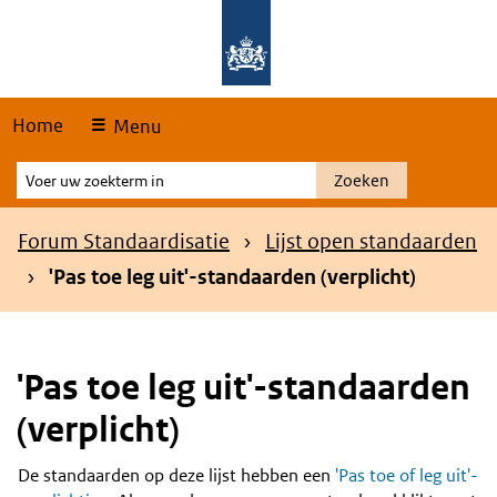
Skip
Overslaan en naar de hoofdnavigatie gaan
Overslaan en naar de inhoud gaan
links
Home
Menu
Voer
Zoeken
uw
zoekterm
Kruimelpad
Forum Standaardisatie
Lijst open standaarden
in
'Pas toe leg uit'-standaarden (verplicht)
'Pas toe leg uit'-standaarden
(verplicht)
De standaarden op deze lijst hebben een
'Pas toe of leg uit'-