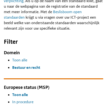
Content
verplichting
. Als u op de naam van een standaard klikt, gaat
u naar de webpagina van de registratie van de standaard
met meer informatie. Met de
Beslisboom open
standaarden
krijgt u via vragen over uw ICT-project een
beeld welke van onderstaande standaarden waarschijnlijk
relevant zijn voor uw specifieke situatie.
Filter
Domein
Toon alle
Bestuur en recht
Europese status (MSP)
Toon alle
In procedure