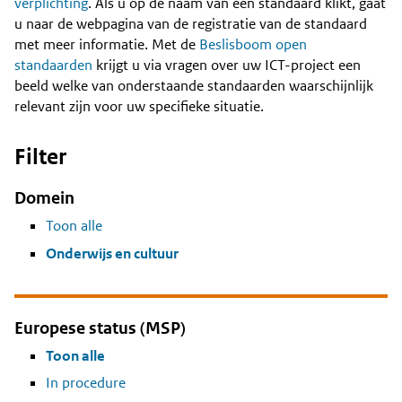
Content
verplichting
. Als u op de naam van een standaard klikt, gaat
u naar de webpagina van de registratie van de standaard
met meer informatie. Met de
Beslisboom open
standaarden
krijgt u via vragen over uw ICT-project een
beeld welke van onderstaande standaarden waarschijnlijk
relevant zijn voor uw specifieke situatie.
Filter
Domein
Toon alle
Onderwijs en cultuur
Europese status (MSP)
Toon alle
In procedure