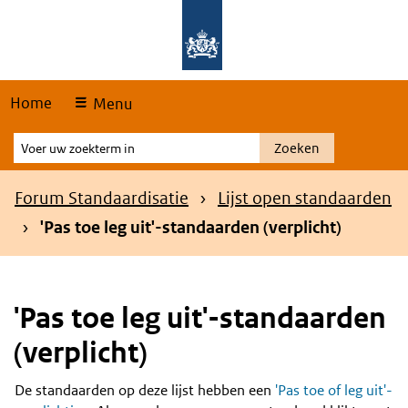
Skip
Overslaan en naar de hoofdnavigatie gaan
Overslaan en naar de inhoud gaan
links
Home
Menu
Voer
Zoeken
uw
zoekterm
Kruimelpad
Forum Standaardisatie
Lijst open standaarden
in
'Pas toe leg uit'-standaarden (verplicht)
'Pas toe leg uit'-standaarden
(verplicht)
De standaarden op deze lijst hebben een
'Pas toe of leg uit'-