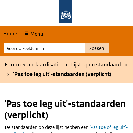
Skip
Overslaan en naar de hoofdnavigatie gaan
Overslaan en naar de inhoud gaan
links
Home
Menu
Voer
Zoeken
uw
zoekterm
Kruimelpad
Forum Standaardisatie
Lijst open standaarden
in
'Pas toe leg uit'-standaarden (verplicht)
'Pas toe leg uit'-standaarden
(verplicht)
De standaarden op deze lijst hebben een
'Pas toe of leg uit'-