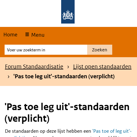
Skip
Overslaan en naar de hoofdnavigatie gaan
Overslaan en naar de inhoud gaan
links
Home
Menu
Voer
Zoeken
uw
zoekterm
Kruimelpad
Forum Standaardisatie
Lijst open standaarden
in
'Pas toe leg uit'-standaarden (verplicht)
'Pas toe leg uit'-standaarden
(verplicht)
De standaarden op deze lijst hebben een
'Pas toe of leg uit'-