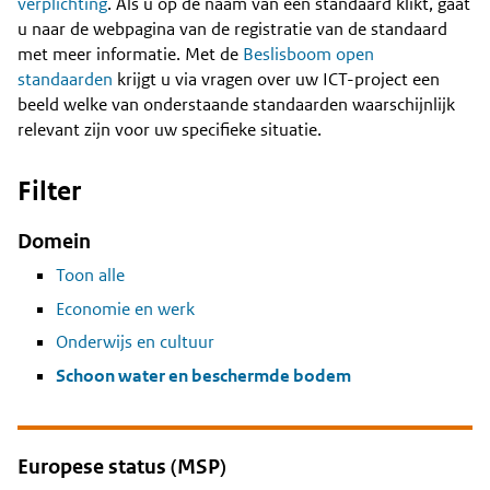
Content
verplichting
. Als u op de naam van een standaard klikt, gaat
u naar de webpagina van de registratie van de standaard
met meer informatie. Met de
Beslisboom open
standaarden
krijgt u via vragen over uw ICT-project een
beeld welke van onderstaande standaarden waarschijnlijk
relevant zijn voor uw specifieke situatie.
Filter
Domein
Toon alle
Economie en werk
Onderwijs en cultuur
Schoon water en beschermde bodem
Europese status (MSP)