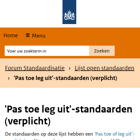
Skip
Overslaan en naar de hoofdnavigatie gaan
Overslaan en naar de inhoud gaan
links
Home
Menu
Voer
Zoeken
uw
zoekterm
Kruimelpad
Forum Standaardisatie
Lijst open standaarden
in
'Pas toe leg uit'-standaarden (verplicht)
'Pas toe leg uit'-standaarden
(verplicht)
De standaarden op deze lijst hebben een
'Pas toe of leg uit'-