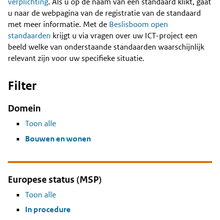
Content
verplichting
. Als u op de naam van een standaard klikt, gaat
u naar de webpagina van de registratie van de standaard
met meer informatie. Met de
Beslisboom open
standaarden
krijgt u via vragen over uw ICT-project een
beeld welke van onderstaande standaarden waarschijnlijk
relevant zijn voor uw specifieke situatie.
Filter
Domein
Toon alle
Bouwen en wonen
Europese status (MSP)
Toon alle
In procedure