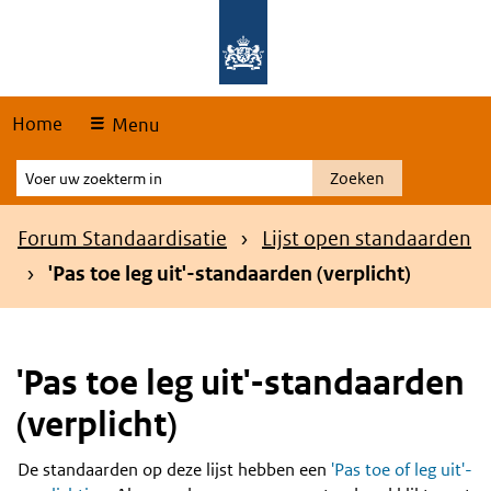
Skip
Overslaan en naar de hoofdnavigatie gaan
Overslaan en naar de inhoud gaan
links
Home
Menu
Voer
Zoeken
uw
zoekterm
Kruimelpad
Forum Standaardisatie
Lijst open standaarden
in
'Pas toe leg uit'-standaarden (verplicht)
'Pas toe leg uit'-standaarden
(verplicht)
De standaarden op deze lijst hebben een
'Pas toe of leg uit'-