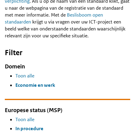
Content
verplichting
. Als u op de naam van een standaard klikt, gaat
u naar de webpagina van de registratie van de standaard
met meer informatie. Met de
Beslisboom open
standaarden
krijgt u via vragen over uw ICT-project een
beeld welke van onderstaande standaarden waarschijnlijk
relevant zijn voor uw specifieke situatie.
Filter
Domein
Toon alle
Economie en werk
Europese status (MSP)
Toon alle
In procedure