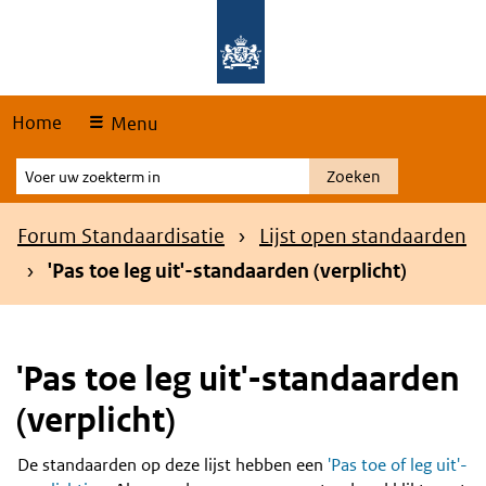
Skip
Overslaan en naar de hoofdnavigatie gaan
Overslaan en naar de inhoud gaan
links
Home
Menu
Voer
Zoeken
uw
zoekterm
Kruimelpad
Forum Standaardisatie
Lijst open standaarden
in
'Pas toe leg uit'-standaarden (verplicht)
'Pas toe leg uit'-standaarden
(verplicht)
De standaarden op deze lijst hebben een
'Pas toe of leg uit'-