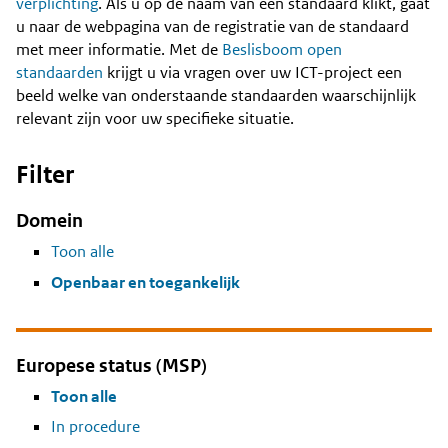
Content
verplichting
. Als u op de naam van een standaard klikt, gaat
u naar de webpagina van de registratie van de standaard
met meer informatie. Met de
Beslisboom open
standaarden
krijgt u via vragen over uw ICT-project een
beeld welke van onderstaande standaarden waarschijnlijk
relevant zijn voor uw specifieke situatie.
Filter
Domein
Toon alle
Openbaar en toegankelijk
Europese status (MSP)
Toon alle
In procedure