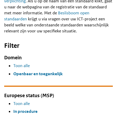
Content
verplichting
. Als u op de naam van een standaard klikt, gaat
u naar de webpagina van de registratie van de standaard
met meer informatie. Met de
Beslisboom open
standaarden
krijgt u via vragen over uw ICT-project een
beeld welke van onderstaande standaarden waarschijnlijk
relevant zijn voor uw specifieke situatie.
Filter
Domein
Toon alle
Openbaar en toegankelijk
Europese status (MSP)
Toon alle
In procedure