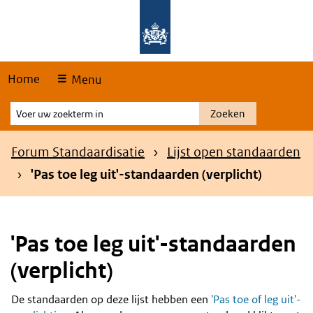
Skip
Overslaan en naar de hoofdnavigatie gaan
Overslaan en naar de inhoud gaan
links
Home
Menu
Voer
Zoeken
uw
zoekterm
Kruimelpad
Forum Standaardisatie
Lijst open standaarden
in
'Pas toe leg uit'-standaarden (verplicht)
'Pas toe leg uit'-standaarden
(verplicht)
De standaarden op deze lijst hebben een
'Pas toe of leg uit'-