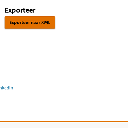
Exporteer
Exporteer naar XML
inkedIn