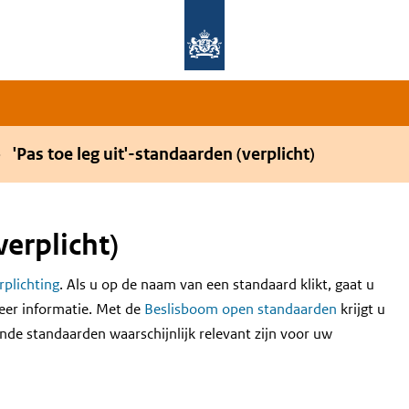
Overslaan en naar de hoofdnavigatie gaan
Overslaan en naar de inhoud gaan
'Pas toe leg uit'-standaarden (verplicht)
verplicht)
erplichting
. Als u op de naam van een standaard klikt, gaat u
eer informatie. Met de
Beslisboom open standaarden
krijgt u
nde standaarden waarschijnlijk relevant zijn voor uw