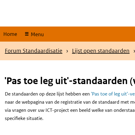
Skip
links
Home
Menu
Kruimelpad
Forum Standaardisatie
Lijst open standaarden
'Pas toe leg uit'-standaarden (
De standaarden op deze lijst hebben een
'Pas toe of leg uit'-v
Content
naar de webpagina van de registratie van de standaard met m
via vragen over uw ICT-project een beeld welke van onderstaa
specifieke situatie.