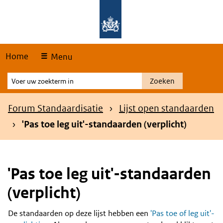
Skip
Overslaan en naar de hoofdnavigatie gaan
Overslaan en naar de inhoud gaan
links
Home
Menu
Voer
Zoeken
uw
zoekterm
Kruimelpad
Forum Standaardisatie
Lijst open standaarden
in
'Pas toe leg uit'-standaarden (verplicht)
'Pas toe leg uit'-standaarden
(verplicht)
De standaarden op deze lijst hebben een
'Pas toe of leg uit'-