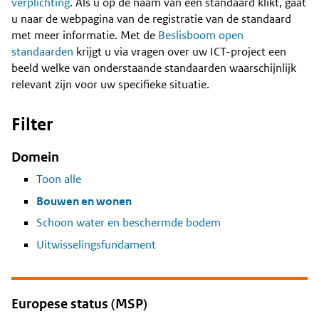
Content
verplichting
. Als u op de naam van een standaard klikt, gaat
u naar de webpagina van de registratie van de standaard
met meer informatie. Met de
Beslisboom open
standaarden
krijgt u via vragen over uw ICT-project een
beeld welke van onderstaande standaarden waarschijnlijk
relevant zijn voor uw specifieke situatie.
Filter
Domein
Toon alle
Bouwen en wonen
Schoon water en beschermde bodem
Uitwisselingsfundament
Europese status (MSP)