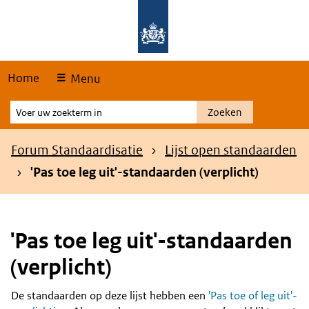
Skip
Overslaan en naar de hoofdnavigatie gaan
Overslaan en naar de inhoud gaan
links
Home
Menu
Voer
Zoeken
uw
zoekterm
Kruimelpad
Forum Standaardisatie
Lijst open standaarden
in
'Pas toe leg uit'-standaarden (verplicht)
'Pas toe leg uit'-standaarden
(verplicht)
De standaarden op deze lijst hebben een
'Pas toe of leg uit'-