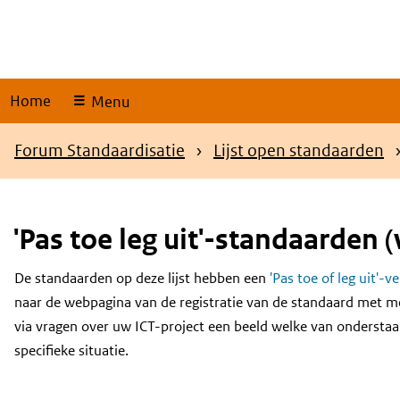
Skip
links
Home
Menu
Kruimelpad
Forum Standaardisatie
Lijst open standaarden
'Pas toe leg uit'-standaarden (
De standaarden op deze lijst hebben een
'Pas toe of leg uit'-v
Content
naar de webpagina van de registratie van de standaard met m
via vragen over uw ICT-project een beeld welke van onderstaa
specifieke situatie.