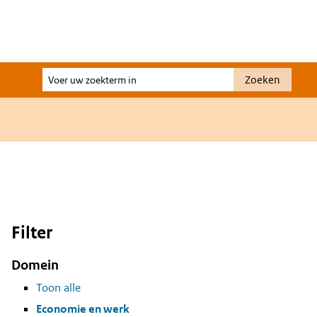
Voer
Zoeken
uw
zoekterm
in
Filter
Domein
Toon alle
Economie en werk