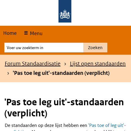
Skip
Overslaan en naar de hoofdnavigatie gaan
Overslaan en naar de inhoud gaan
links
Home
Menu
Voer
Zoeken
uw
zoekterm
Kruimelpad
Forum Standaardisatie
Lijst open standaarden
in
'Pas toe leg uit'-standaarden (verplicht)
'Pas toe leg uit'-standaarden
(verplicht)
De standaarden op deze lijst hebben een
'Pas toe of leg uit'-