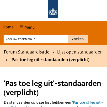
Skip
Overslaan en naar de hoofdnavigatie gaan
Overslaan en naar de inhoud gaan
links
Home
Menu
Voer
Zoeken
uw
zoekterm
Kruimelpad
Forum Standaardisatie
Lijst open standaarden
in
'Pas toe leg uit'-standaarden (verplicht)
'Pas toe leg uit'-standaarden
(verplicht)
De standaarden op deze lijst hebben een
'Pas toe of leg uit'-