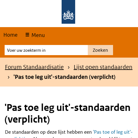
Skip
Overslaan en naar de hoofdnavigatie gaan
Overslaan en naar de inhoud gaan
links
Home
Menu
Voer
Zoeken
uw
zoekterm
Kruimelpad
Forum Standaardisatie
Lijst open standaarden
in
'Pas toe leg uit'-standaarden (verplicht)
'Pas toe leg uit'-standaarden
(verplicht)
De standaarden op deze lijst hebben een
'Pas toe of leg uit'-