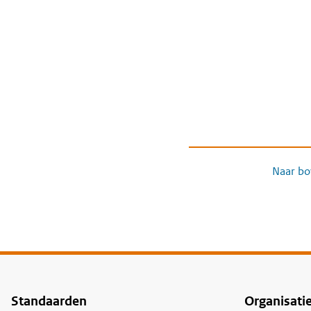
Naar bo
Standaarden
Organisati
Voet