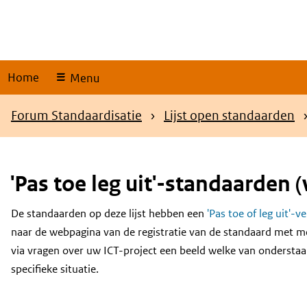
Skip
links
Home
Menu
Kruimelpad
Forum Standaardisatie
Lijst open standaarden
'Pas toe leg uit'-standaarden (
De standaarden op deze lijst hebben een
'Pas toe of leg uit'-v
Content
naar de webpagina van de registratie van de standaard met m
via vragen over uw ICT-project een beeld welke van onderstaa
specifieke situatie.