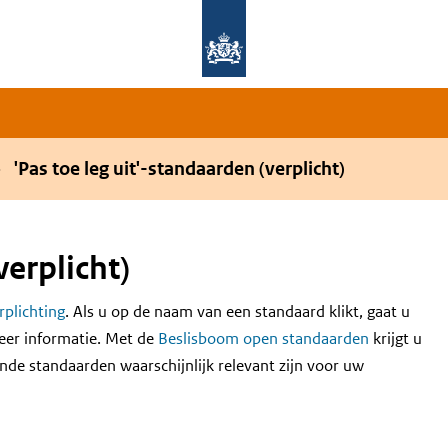
Overslaan en naar de hoofdnavigatie gaan
Overslaan en naar de inhoud gaan
'Pas toe leg uit'-standaarden (verplicht)
verplicht)
erplichting
. Als u op de naam van een standaard klikt, gaat u
eer informatie. Met de
Beslisboom open standaarden
krijgt u
nde standaarden waarschijnlijk relevant zijn voor uw