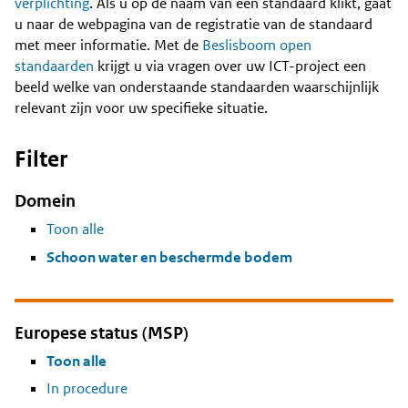
Content
verplichting
. Als u op de naam van een standaard klikt, gaat
u naar de webpagina van de registratie van de standaard
met meer informatie. Met de
Beslisboom open
standaarden
krijgt u via vragen over uw ICT-project een
beeld welke van onderstaande standaarden waarschijnlijk
relevant zijn voor uw specifieke situatie.
Filter
Domein
Toon alle
Schoon water en beschermde bodem
Europese status (MSP)
Toon alle
In procedure