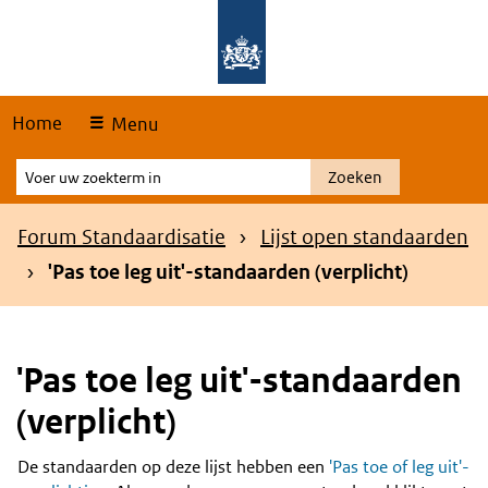
Skip
Overslaan en naar de hoofdnavigatie gaan
Overslaan en naar de inhoud gaan
links
Home
Menu
Voer
Zoeken
uw
zoekterm
Kruimelpad
Forum Standaardisatie
Lijst open standaarden
in
'Pas toe leg uit'-standaarden (verplicht)
'Pas toe leg uit'-standaarden
(verplicht)
De standaarden op deze lijst hebben een
'Pas toe of leg uit'-