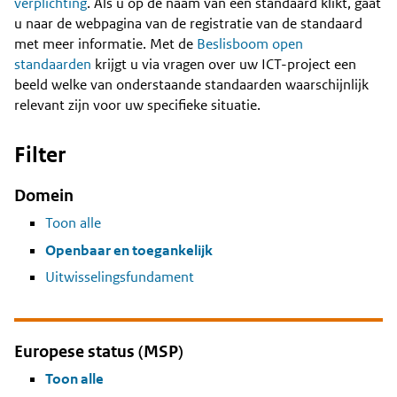
Content
verplichting
. Als u op de naam van een standaard klikt, gaat
u naar de webpagina van de registratie van de standaard
met meer informatie. Met de
Beslisboom open
standaarden
krijgt u via vragen over uw ICT-project een
beeld welke van onderstaande standaarden waarschijnlijk
relevant zijn voor uw specifieke situatie.
Filter
Domein
Toon alle
Openbaar en toegankelijk
Uitwisselingsfundament
Europese status (MSP)
Toon alle