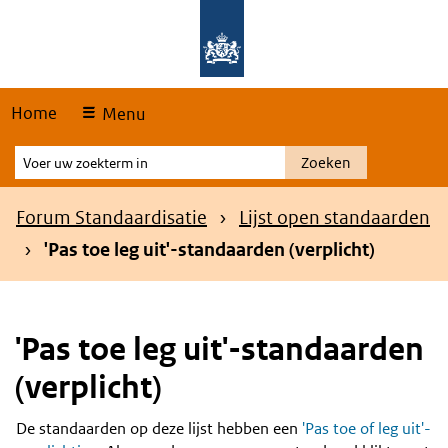
Skip
Overslaan en naar de hoofdnavigatie gaan
Overslaan en naar de inhoud gaan
links
Home
Menu
Voer
Zoeken
uw
zoekterm
Kruimelpad
Forum Standaardisatie
Lijst open standaarden
in
'Pas toe leg uit'-standaarden (verplicht)
'Pas toe leg uit'-standaarden
(verplicht)
De standaarden op deze lijst hebben een
'Pas toe of leg uit'-