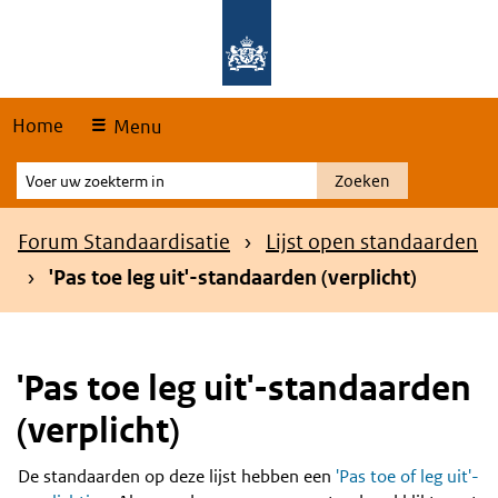
Skip
Overslaan en naar de hoofdnavigatie gaan
Overslaan en naar de inhoud gaan
links
Home
Menu
Voer
Zoeken
uw
zoekterm
Kruimelpad
Forum Standaardisatie
Lijst open standaarden
in
'Pas toe leg uit'-standaarden (verplicht)
'Pas toe leg uit'-standaarden
(verplicht)
De standaarden op deze lijst hebben een
'Pas toe of leg uit'-