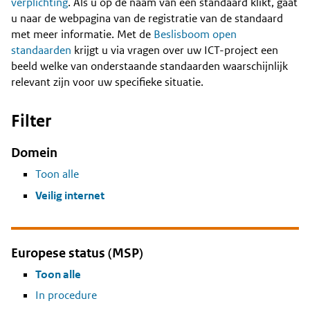
Content
verplichting
. Als u op de naam van een standaard klikt, gaat
u naar de webpagina van de registratie van de standaard
met meer informatie. Met de
Beslisboom open
standaarden
krijgt u via vragen over uw ICT-project een
beeld welke van onderstaande standaarden waarschijnlijk
relevant zijn voor uw specifieke situatie.
Filter
Domein
Toon alle
Veilig internet
Europese status (MSP)
Toon alle
In procedure