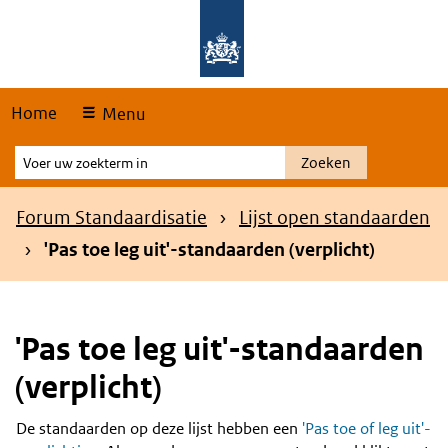
Skip
Overslaan en naar de hoofdnavigatie gaan
Overslaan en naar de inhoud gaan
links
Home
Menu
Voer
Zoeken
uw
zoekterm
Kruimelpad
Forum Standaardisatie
Lijst open standaarden
in
'Pas toe leg uit'-standaarden (verplicht)
'Pas toe leg uit'-standaarden
(verplicht)
De standaarden op deze lijst hebben een
'Pas toe of leg uit'-