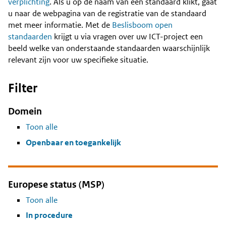
Content
verplichting
. Als u op de naam van een standaard klikt, gaat
u naar de webpagina van de registratie van de standaard
met meer informatie. Met de
Beslisboom open
standaarden
krijgt u via vragen over uw ICT-project een
beeld welke van onderstaande standaarden waarschijnlijk
relevant zijn voor uw specifieke situatie.
Filter
Domein
Toon alle
Openbaar en toegankelijk
Europese status (MSP)
Toon alle
In procedure