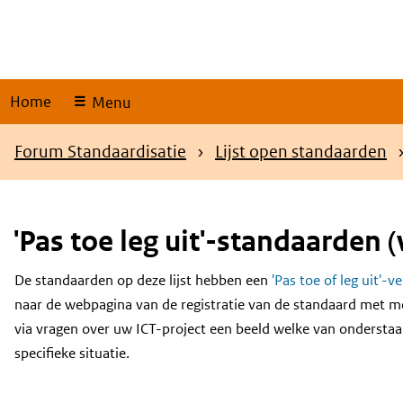
Skip
links
Home
Menu
Kruimelpad
Forum Standaardisatie
Lijst open standaarden
'Pas toe leg uit'-standaarden (
De standaarden op deze lijst hebben een
'Pas toe of leg uit'-v
Content
naar de webpagina van de registratie van de standaard met m
via vragen over uw ICT-project een beeld welke van onderstaa
specifieke situatie.