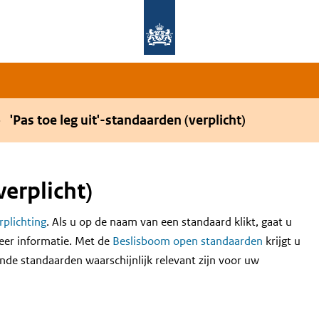
Overslaan en naar de hoofdnavigatie gaan
Overslaan en naar de inhoud gaan
'Pas toe leg uit'-standaarden (verplicht)
verplicht)
erplichting
. Als u op de naam van een standaard klikt, gaat u
eer informatie. Met de
Beslisboom open standaarden
krijgt u
nde standaarden waarschijnlijk relevant zijn voor uw