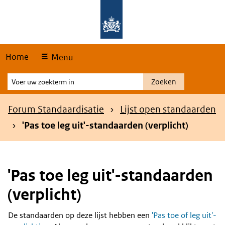
Skip
Overslaan en naar de hoofdnavigatie gaan
Overslaan en naar de inhoud gaan
links
Home
Menu
Voer
Zoeken
uw
zoekterm
Kruimelpad
Forum Standaardisatie
Lijst open standaarden
in
'Pas toe leg uit'-standaarden (verplicht)
'Pas toe leg uit'-standaarden
(verplicht)
De standaarden op deze lijst hebben een
'Pas toe of leg uit'-