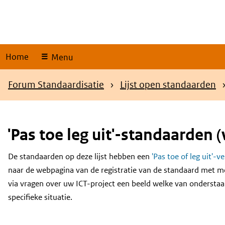
Skip
links
Home
Menu
Kruimelpad
Forum Standaardisatie
Lijst open standaarden
'Pas toe leg uit'-standaarden (
De standaarden op deze lijst hebben een
'Pas toe of leg uit'-v
Content
naar de webpagina van de registratie van de standaard met m
via vragen over uw ICT-project een beeld welke van onderstaa
specifieke situatie.