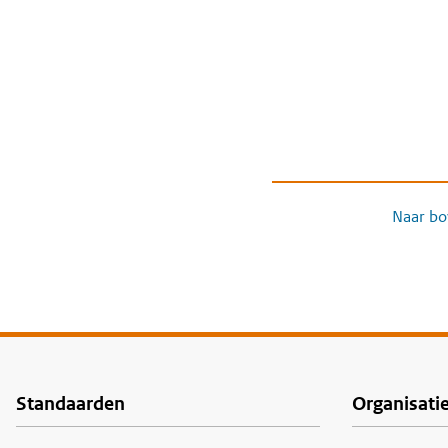
Naar bo
Standaarden
Organisati
Voet