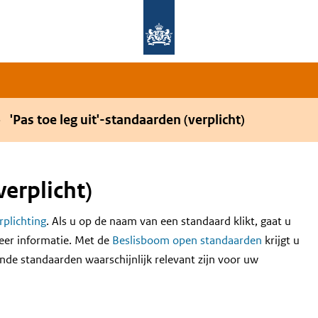
Overslaan en naar de hoofdnavigatie gaan
Overslaan en naar de inhoud gaan
'Pas toe leg uit'-standaarden (verplicht)
verplicht)
erplichting
. Als u op de naam van een standaard klikt, gaat u
eer informatie. Met de
Beslisboom open standaarden
krijgt u
nde standaarden waarschijnlijk relevant zijn voor uw