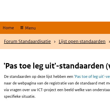
Skip
links
Home
Menu
Kruimelpad
Forum Standaardisatie
Lijst open standaarden
'Pas toe leg uit'-standaarden (
De standaarden op deze lijst hebben een
'Pas toe of leg uit'-v
Content
naar de webpagina van de registratie van de standaard met m
via vragen over uw ICT-project een beeld welke van onderstaa
specifieke situatie.