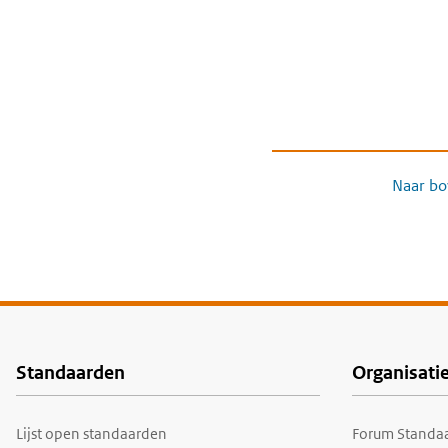
Naar bo
Standaarden
Organisati
Voet
Lijst open standaarden
Forum Standaa