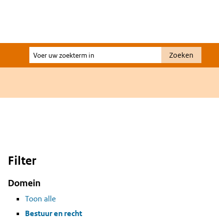
Voer
Zoeken
uw
zoekterm
in
Filter
Domein
Toon alle
Bestuur en recht