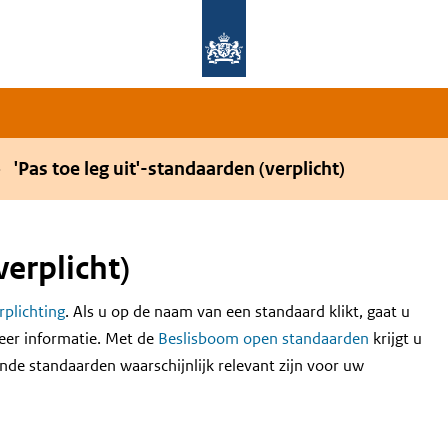
Overslaan en naar de hoofdnavigatie gaan
Overslaan en naar de inhoud gaan
'Pas toe leg uit'-standaarden (verplicht)
verplicht)
erplichting
. Als u op de naam van een standaard klikt, gaat u
eer informatie. Met de
Beslisboom open standaarden
krijgt u
nde standaarden waarschijnlijk relevant zijn voor uw