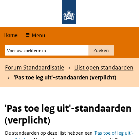
Skip
Overslaan en naar de hoofdnavigatie gaan
Overslaan en naar de inhoud gaan
links
Home
Menu
Voer
Zoeken
uw
zoekterm
Kruimelpad
Forum Standaardisatie
Lijst open standaarden
in
'Pas toe leg uit'-standaarden (verplicht)
'Pas toe leg uit'-standaarden
(verplicht)
De standaarden op deze lijst hebben een
'Pas toe of leg uit'-