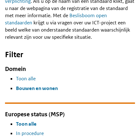
Content
verplichting
. Als u op de naam van een standaard klikt, gaat
u naar de webpagina van de registratie van de standaard
met meer informatie. Met de
Beslisboom open
standaarden
krijgt u via vragen over uw ICT-project een
beeld welke van onderstaande standaarden waarschijnlijk
relevant zijn voor uw specifieke situatie.
Filter
Domein
Toon alle
Bouwen en wonen
Europese status (MSP)
Toon alle
In procedure