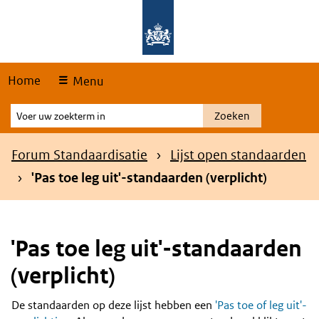
Skip
Overslaan en naar de hoofdnavigatie gaan
Overslaan en naar de inhoud gaan
links
Home
Menu
Voer
Zoeken
uw
zoekterm
Kruimelpad
Forum Standaardisatie
Lijst open standaarden
in
'Pas toe leg uit'-standaarden (verplicht)
'Pas toe leg uit'-standaarden
(verplicht)
De standaarden op deze lijst hebben een
'Pas toe of leg uit'-