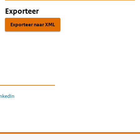
Exporteer
Exporteer naar XML
inkedIn