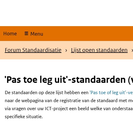
Skip
links
Home
Menu
Kruimelpad
Forum Standaardisatie
Lijst open standaarden
'Pas toe leg uit'-standaarden (
De standaarden op deze lijst hebben een
'Pas toe of leg uit'-v
Content
naar de webpagina van de registratie van de standaard met m
via vragen over uw ICT-project een beeld welke van onderstaa
specifieke situatie.