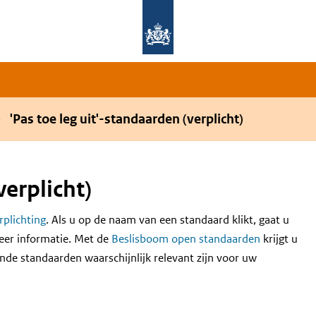
Overslaan en naar de hoofdnavigatie gaan
Overslaan en naar de inhoud gaan
'Pas toe leg uit'-standaarden (verplicht)
verplicht)
erplichting
. Als u op de naam van een standaard klikt, gaat u
eer informatie. Met de
Beslisboom open standaarden
krijgt u
nde standaarden waarschijnlijk relevant zijn voor uw