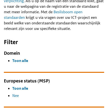
Content
verplichting
. Als u op de naam van een standaard klikt, gaat
u naar de webpagina van de registratie van de standaard
met meer informatie. Met de
Beslisboom open
standaarden
krijgt u via vragen over uw ICT-project een
beeld welke van onderstaande standaarden waarschijnlijk
relevant zijn voor uw specifieke situatie.
Filter
Domein
Toon alle
Europese status (MSP)
Toon alle
Nee