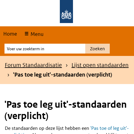
Skip
Overslaan en naar de hoofdnavigatie gaan
Overslaan en naar de inhoud gaan
links
Home
Menu
Voer
Zoeken
uw
zoekterm
Kruimelpad
Forum Standaardisatie
Lijst open standaarden
in
'Pas toe leg uit'-standaarden (verplicht)
'Pas toe leg uit'-standaarden
(verplicht)
De standaarden op deze lijst hebben een
'Pas toe of leg uit'-