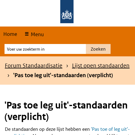
Skip
Overslaan en naar de hoofdnavigatie gaan
Overslaan en naar de inhoud gaan
links
Home
Menu
Voer
Zoeken
uw
zoekterm
Kruimelpad
Forum Standaardisatie
Lijst open standaarden
in
'Pas toe leg uit'-standaarden (verplicht)
'Pas toe leg uit'-standaarden
(verplicht)
De standaarden op deze lijst hebben een
'Pas toe of leg uit'-