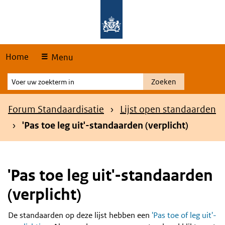
Skip
Overslaan en naar de hoofdnavigatie gaan
Overslaan en naar de inhoud gaan
links
Home
Menu
Voer
Zoeken
uw
zoekterm
Kruimelpad
Forum Standaardisatie
Lijst open standaarden
in
'Pas toe leg uit'-standaarden (verplicht)
'Pas toe leg uit'-standaarden
(verplicht)
De standaarden op deze lijst hebben een
'Pas toe of leg uit'-