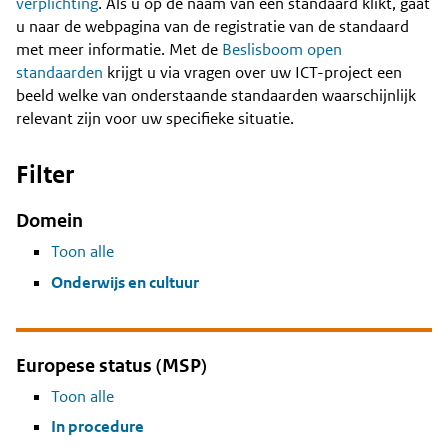
Content
verplichting
. Als u op de naam van een standaard klikt, gaat
u naar de webpagina van de registratie van de standaard
met meer informatie. Met de
Beslisboom open
standaarden
krijgt u via vragen over uw ICT-project een
beeld welke van onderstaande standaarden waarschijnlijk
relevant zijn voor uw specifieke situatie.
Filter
Domein
Toon alle
Onderwijs en cultuur
Europese status (MSP)
Toon alle
In procedure