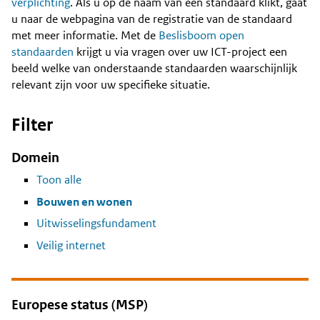
Content
verplichting
. Als u op de naam van een standaard klikt, gaat
u naar de webpagina van de registratie van de standaard
met meer informatie. Met de
Beslisboom open
standaarden
krijgt u via vragen over uw ICT-project een
beeld welke van onderstaande standaarden waarschijnlijk
relevant zijn voor uw specifieke situatie.
Filter
Domein
Toon alle
Bouwen en wonen
Uitwisselingsfundament
Veilig internet
Europese status (MSP)