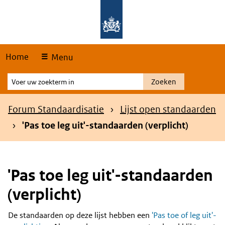
Skip
Overslaan en naar de hoofdnavigatie gaan
Overslaan en naar de inhoud gaan
links
Home
Menu
Voer
Zoeken
uw
zoekterm
Kruimelpad
Forum Standaardisatie
Lijst open standaarden
in
'Pas toe leg uit'-standaarden (verplicht)
'Pas toe leg uit'-standaarden
(verplicht)
De standaarden op deze lijst hebben een
'Pas toe of leg uit'-