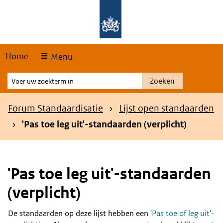
Skip
Overslaan en naar de hoofdnavigatie gaan
Overslaan en naar de inhoud gaan
links
Home
Menu
Voer
Zoeken
uw
zoekterm
Kruimelpad
Forum Standaardisatie
Lijst open standaarden
in
'Pas toe leg uit'-standaarden (verplicht)
'Pas toe leg uit'-standaarden
(verplicht)
De standaarden op deze lijst hebben een
'Pas toe of leg uit'-