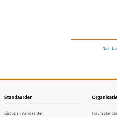
Naar bo
Standaarden
Organisati
Voet
Lijst open standaarden
Forum Standaa