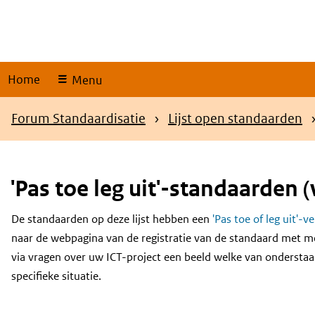
Skip
links
Home
Menu
Kruimelpad
Forum Standaardisatie
Lijst open standaarden
'Pas toe leg uit'-standaarden (
De standaarden op deze lijst hebben een
'Pas toe of leg uit'-v
Content
naar de webpagina van de registratie van de standaard met m
via vragen over uw ICT-project een beeld welke van onderstaa
specifieke situatie.