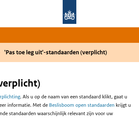
Overslaan en naar de hoofdnavigatie gaan
Overslaan en naar de inhoud gaan
'Pas toe leg uit'-standaarden (verplicht)
verplicht)
erplichting
. Als u op de naam van een standaard klikt, gaat u
eer informatie. Met de
Beslisboom open standaarden
krijgt u
nde standaarden waarschijnlijk relevant zijn voor uw