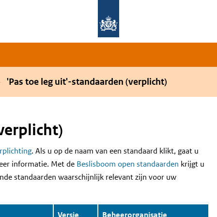
Overslaan en naar de hoofdnavigatie gaan
Overslaan en naar de inhoud gaan
'Pas toe leg uit'-standaarden (verplicht)
verplicht)
erplichting
. Als u op de naam van een standaard klikt, gaat u
eer informatie. Met de
Beslisboom open standaarden
krijgt u
nde standaarden waarschijnlijk relevant zijn voor uw
Versie
Beheerorganisatie