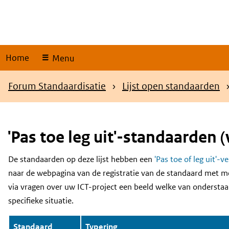
Skip
links
Home
Menu
Kruimelpad
Forum Standaardisatie
Lijst open standaarden
'Pas toe leg uit'-standaarden (
De standaarden op deze lijst hebben een
'Pas toe of leg uit'-v
Content
naar de webpagina van de registratie van de standaard met m
via vragen over uw ICT-project een beeld welke van onderstaa
specifieke situatie.
Standaard
Typering