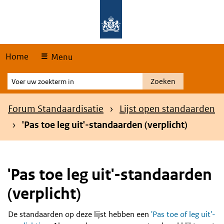
Skip
Overslaan en naar de hoofdnavigatie gaan
Overslaan en naar de inhoud gaan
links
Home
Menu
Voer
Zoeken
uw
zoekterm
Kruimelpad
Forum Standaardisatie
Lijst open standaarden
in
'Pas toe leg uit'-standaarden (verplicht)
'Pas toe leg uit'-standaarden
(verplicht)
De standaarden op deze lijst hebben een
'Pas toe of leg uit'-