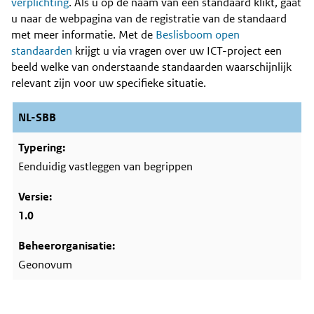
Content
verplichting
. Als u op de naam van een standaard klikt, gaat
u naar de webpagina van de registratie van de standaard
met meer informatie. Met de
Beslisboom open
standaarden
krijgt u via vragen over uw ICT-project een
beeld welke van onderstaande standaarden waarschijnlijk
relevant zijn voor uw specifieke situatie.
NL-SBB
Eenduidig vastleggen van begrippen
1.0
Geonovum