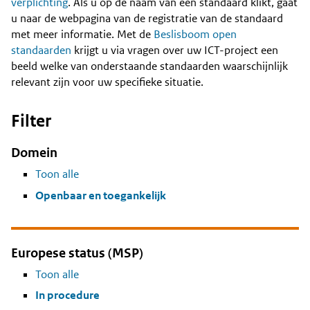
Content
verplichting
. Als u op de naam van een standaard klikt, gaat
u naar de webpagina van de registratie van de standaard
met meer informatie. Met de
Beslisboom open
standaarden
krijgt u via vragen over uw ICT-project een
beeld welke van onderstaande standaarden waarschijnlijk
relevant zijn voor uw specifieke situatie.
Filter
Domein
Toon alle
Openbaar en toegankelijk
Europese status (MSP)
Toon alle
In procedure