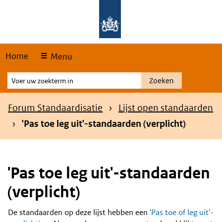
Skip
Overslaan en naar de hoofdnavigatie gaan
Overslaan en naar de inhoud gaan
links
Home
Menu
Voer
Zoeken
uw
zoekterm
Kruimelpad
Forum Standaardisatie
Lijst open standaarden
in
'Pas toe leg uit'-standaarden (verplicht)
'Pas toe leg uit'-standaarden
(verplicht)
De standaarden op deze lijst hebben een
'Pas toe of leg uit'-