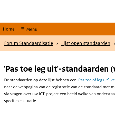
Skip
links
Home
Menu
Kruimelpad
Forum Standaardisatie
Lijst open standaarden
'Pas toe leg uit'-standaarden (
De standaarden op deze lijst hebben een
'Pas toe of leg uit'-v
Content
naar de webpagina van de registratie van de standaard met m
via vragen over uw ICT-project een beeld welke van onderstaa
specifieke situatie.