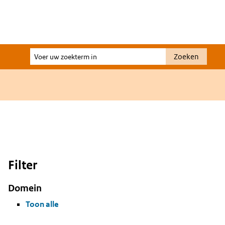
Voer
Zoeken
uw
zoekterm
in
Filter
Domein
Toon alle