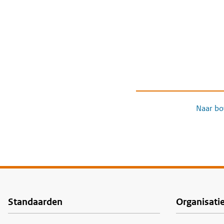
Naar bo
Standaarden
Organisati
Voet