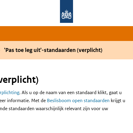
Overslaan en naar de hoofdnavigatie gaan
Overslaan en naar de inhoud gaan
'Pas toe leg uit'-standaarden (verplicht)
verplicht)
erplichting
. Als u op de naam van een standaard klikt, gaat u
eer informatie. Met de
Beslisboom open standaarden
krijgt u
nde standaarden waarschijnlijk relevant zijn voor uw