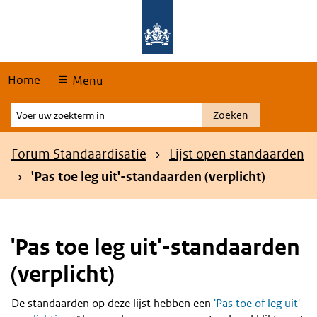
Skip
Overslaan en naar de hoofdnavigatie gaan
Overslaan en naar de inhoud gaan
links
Home
Menu
Voer
Zoeken
uw
zoekterm
Kruimelpad
Forum Standaardisatie
Lijst open standaarden
in
'Pas toe leg uit'-standaarden (verplicht)
'Pas toe leg uit'-standaarden
(verplicht)
De standaarden op deze lijst hebben een
'Pas toe of leg uit'-