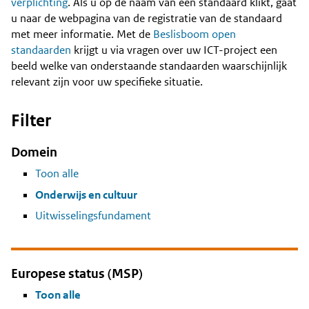
Content
verplichting
. Als u op de naam van een standaard klikt, gaat
u naar de webpagina van de registratie van de standaard
met meer informatie. Met de
Beslisboom open
standaarden
krijgt u via vragen over uw ICT-project een
beeld welke van onderstaande standaarden waarschijnlijk
relevant zijn voor uw specifieke situatie.
Filter
Domein
Toon alle
Onderwijs en cultuur
Uitwisselingsfundament
Europese status (MSP)
Toon alle