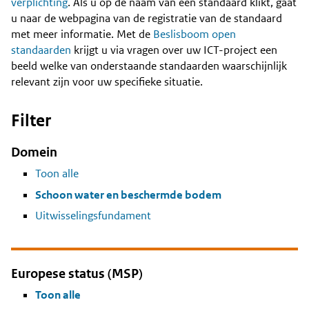
Content
verplichting
. Als u op de naam van een standaard klikt, gaat
u naar de webpagina van de registratie van de standaard
met meer informatie. Met de
Beslisboom open
standaarden
krijgt u via vragen over uw ICT-project een
beeld welke van onderstaande standaarden waarschijnlijk
relevant zijn voor uw specifieke situatie.
Filter
Domein
Toon alle
Schoon water en beschermde bodem
Uitwisselingsfundament
Europese status (MSP)
Toon alle