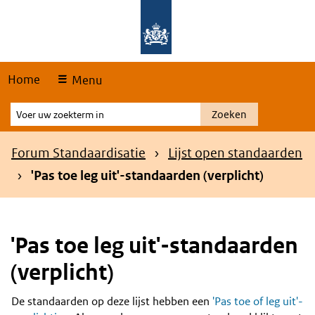
Skip
Overslaan en naar de hoofdnavigatie gaan
Overslaan en naar de inhoud gaan
links
Home
Menu
Voer
Zoeken
uw
zoekterm
Kruimelpad
Forum Standaardisatie
Lijst open standaarden
in
'Pas toe leg uit'-standaarden (verplicht)
'Pas toe leg uit'-standaarden
(verplicht)
De standaarden op deze lijst hebben een
'Pas toe of leg uit'-