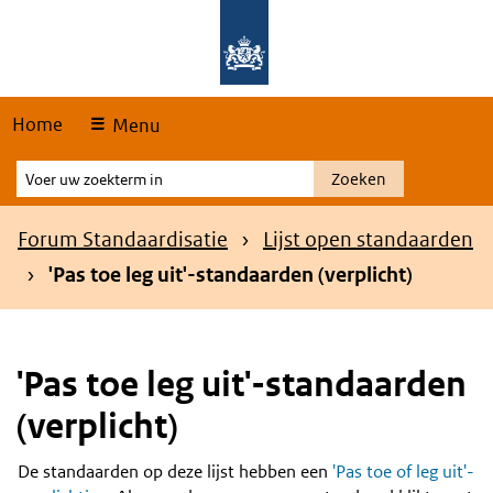
Skip
Overslaan en naar de hoofdnavigatie gaan
Overslaan en naar de inhoud gaan
links
Home
Menu
Voer
Zoeken
uw
zoekterm
Kruimelpad
Forum Standaardisatie
Lijst open standaarden
in
'Pas toe leg uit'-standaarden (verplicht)
'Pas toe leg uit'-standaarden
(verplicht)
De standaarden op deze lijst hebben een
'Pas toe of leg uit'-