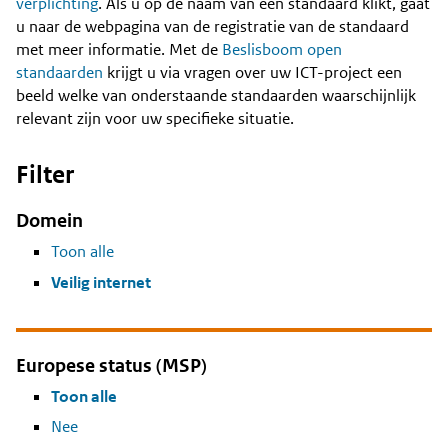
Content
verplichting
. Als u op de naam van een standaard klikt, gaat
u naar de webpagina van de registratie van de standaard
met meer informatie. Met de
Beslisboom open
standaarden
krijgt u via vragen over uw ICT-project een
beeld welke van onderstaande standaarden waarschijnlijk
relevant zijn voor uw specifieke situatie.
Filter
Domein
Toon alle
Veilig internet
Europese status (MSP)
Toon alle
Nee