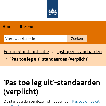
Skip
Overslaan en naar de hoofdnavigatie gaan
Overslaan en naar de inhoud gaan
links
Home
Menu
Voer
Zoeken
uw
zoekterm
Kruimelpad
Forum Standaardisatie
Lijst open standaarden
in
'Pas toe leg uit'-standaarden (verplicht)
'Pas toe leg uit'-standaarden
(verplicht)
De standaarden op deze lijst hebben een
'Pas toe of leg uit'-